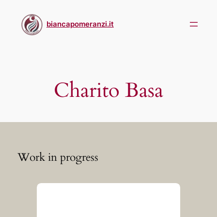
Skip
to
biancapomeranzi.it
content
Charito Basa
Work in progress