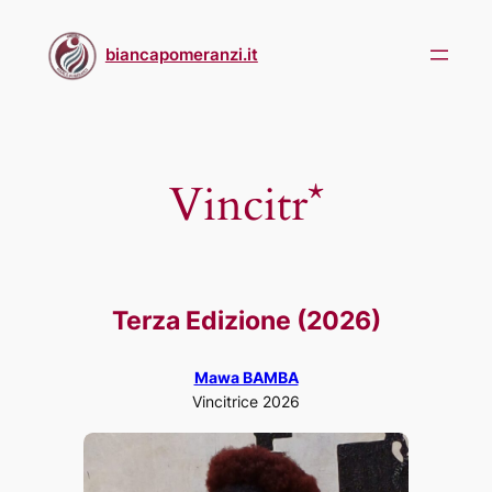
Skip
to
biancapomeranzi.it
content
Vincitr*
Terza Edizione (2026)
Mawa BAMBA
Vincitrice 2026