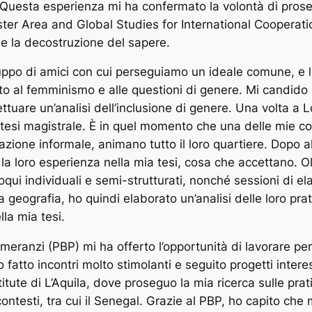
 Questa esperienza mi ha confermato la volontà di proseg
master Area and Global Studies for International Cooperati
 e la decostruzione del sapere.
ruppo di amici con cui perseguiamo un ideale comune, e 
o al femminismo e alle questioni di genere. Mi candido q
ttuare un’analisi dell’inclusione di genere. Una volta a
a tesi magistrale. È in quel momento che una delle mie c
zione informale, animano tutto il loro quartiere. Dopo al
 la loro esperienza nella mia tesi, cosa che accettano. 
qui individuali e semi-strutturati, nonché sessioni di e
 geografia, ho quindi elaborato un’analisi delle loro prat
lla mia tesi.
eranzi (PBP) mi ha offerto l’opportunità di lavorare per 
o fatto incontri molto stimolanti e seguito progetti inte
itute di L’Aquila, dove proseguo la mia ricerca sulle prat
ontesti, tra cui il Senegal. Grazie al PBP, ho capito che