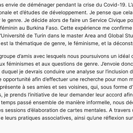
i pas envie de déménager pendant la crise du Covid-19. 
ionale et d’études de développement. Je pense que cela p
e genre. Je décide alors de faire un Service Civique p
 et féminin au Burkina Faso. Cette expérience me confir
 l’Université de Turin dans le master Area and Global Stu
 est la thématique de genre, le féminisme, et la déconst
groupe d’amis avec lesquels nous poursuivons un idéal
aux féminismes et aux questions de genre. J’envoie donc
n duquel je devrais conduire une analyse sur l’inclusion 
tte opportunité afin d’effectuer une recherche pour mon
ésente à ses amies et ses voisines, qui, sous forme d’as
, je prends l’initiative de leur demander leur accord af
u temps passé ensemble de manière informelle, nous déc
des sessions d’élaboration de cartes mentales. A travers
e leurs pratiques associatives, ainsi qu’une réflexion su