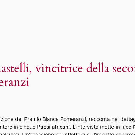
astelli, vincitrice della se
eranzi
izione del Premio Bianca Pomeranzi, racconta nel dettagli
e in cinque Paesi africani. L’intervista mette in luce l’
lizzati. Un’occasione per riflettere sull’impatto concret