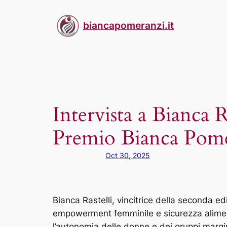
Skip
to
biancapomeranzi.it
content
Intervista a Bianca R
Premio Bianca Pom
Oct 30, 2025
Bianca Rastelli, vincitrice della seconda ed
empowerment femminile e sicurezza alimentar
l’autonomia delle donne e dei gruppi margina